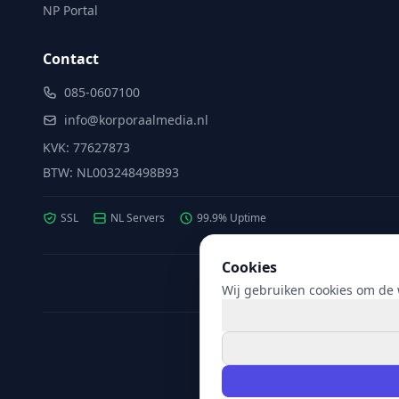
NP Portal
Contact
085-0607100
info@korporaalmedia.nl
KVK: 77627873
BTW: NL003248498B93
SSL
NL Servers
99.9% Uptime
Cookies
Wij gebruiken cookies om de w