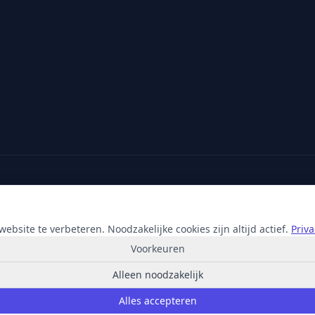
Partner van:
Microsoft
·
X2com
·
Hikvision
ebsite te verbeteren. Noodzakelijke cookies zijn altijd actief.
Priv
Voorkeuren
Alleen noodzakelijk
© 2026 Korporaal Media. Alle rechten voorbehouden.
Alles accepteren
Privacy
Voorwaarden