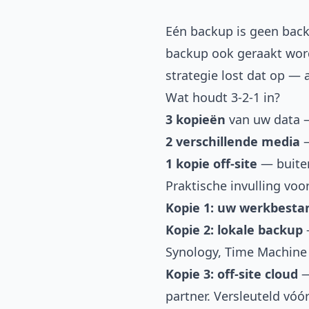
Eén backup is geen backup
backup ook geraakt word
strategie lost dat op — 
Wat houdt 3-2-1 in?
3 kopieën
van uw data —
2 verschillende media
—
1 kopie off-site
— buiten 
Praktische invulling vo
Kopie 1: uw werkbest
Kopie 2: lokale backup
—
Synology, Time Machine
Kopie 3: off-site cloud
—
partner. Versleuteld vóó