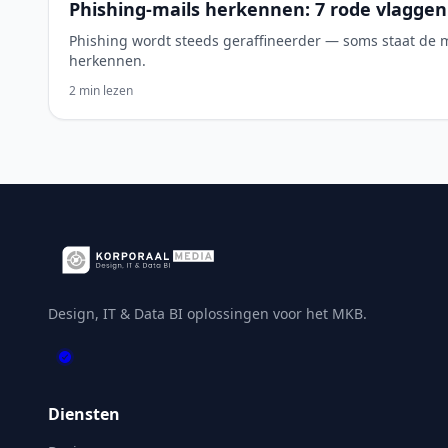
Phishing-mails herkennen: 7 rode vlagg
Phishing wordt steeds geraffineerder — soms staat de m
herkennen.
2 min lezen
Design, IT & Data BI oplossingen voor het MKB.
Diensten