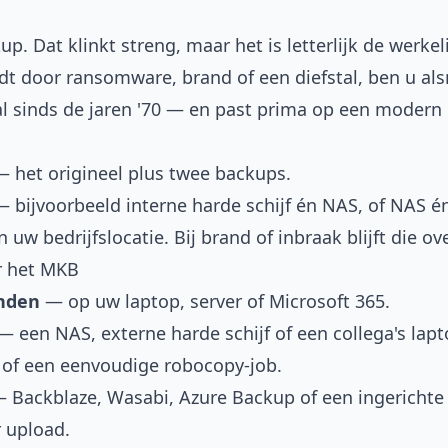
. Dat klinkt streng, maar het is letterlijk de werkeli
t door ransomware, brand of een diefstal, ben u alsn
al sinds de jaren '70 — en past prima op een modern
 het origineel plus twee backups.
 bijvoorbeeld interne harde schijf én NAS, of NAS é
uw bedrijfslocatie. Bij brand of inbraak blijft die ov
or het MKB
anden
— op uw laptop, server of Microsoft 365.
 een NAS, externe harde schijf of een collega's lapt
 of een eenvoudige robocopy-job.
 Backblaze, Wasabi, Azure Backup of een ingerichte
r upload.