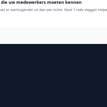
en die uw medewerkers moeten kennen
ail er overtuigender uit dan een echte. Deze 7 rode vlaggen help