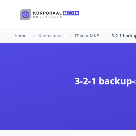
Ga naar hoofdinhoud
Home
Kennisbank
IT voor MKB
3-2-1 backu
3-2-1 backup-