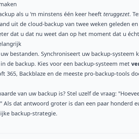
 maken
ackup als u 'm minstens één keer heeft
teruggezet
. T
tand uit de cloud-backup van twee weken geleden en
eter dat u dat nu weet dan op het moment dat u écht
elangrijk
 uw bestanden. Synchroniseert uw backup-systeem kl
k in de backup. Kies voor een backup-systeem met
ve
oft 365, Backblaze en de meeste pro-backup-tools do
waarde van uw backup is? Stel uzelf de vraag: "Hoevee
?" Als dat antwoord groter is dan een paar honderd 
lijke backup-strategie.