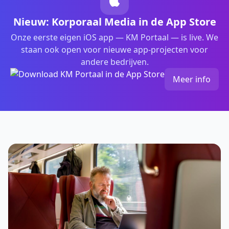
Nieuw: Korporaal Media in de App Store
Onze eerste eigen iOS app — KM Portaal — is live. We
staan ook open voor nieuwe app-projecten voor
andere bedrijven.
Meer info