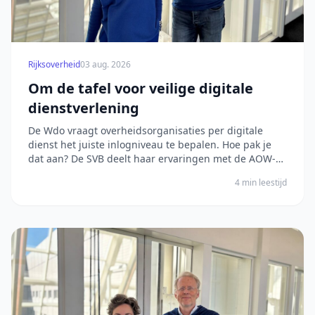
Rijksoverheid
03 aug. 2026
Om de tafel voor veilige digitale
dienstverlening
De Wdo vraagt overheidsorganisaties per digitale
dienst het juiste inlogniveau te bepalen. Hoe pak je
dat aan? De SVB deelt haar ervaringen met de AOW-
aanvraag. Het bericht Om de tafel voor veilige digitale
4 min leestijd
dienstverlening verscheen eerst op Digitale Overheid.