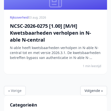
Rijksoverheid
03 aug. 2026
NCSC-2026-0275 [1.00] [M/H]
Kwetsbaarheden verholpen in N-
able N-central
N-able heeft kwetsbaarheden verholpen in N-able N-
central tot en met versie 2026.3.1. De kwetsbaarheden
betreffen bypass van authenticatie in N-able N-
central. In versies tot en met 2026.1 kan een aanvaller
1 min leestijd
de authenticatiecontroles omzeilen door een
alternatieve route binnen de applicatie te benutt...
« Vorige
Volgende »
Categorieën