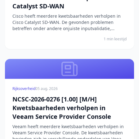
Catalyst SD-WAN
Cisco heeft meerdere kwetsbaarheden verholpen in
Cisco Catalyst SD-WAN. De gevonden problemen
betreffen onder andere onjuiste inputvalidatie,
onjuiste toegangscontrole, onjuiste linkresolutie
1 min leestijd
voorafgaand aan bestandsaccess en het opslaan van
gevoelige informatie in cleartext. Door deze
kwetsbaarhede...
Rijksoverheid
05 aug. 2026
NCSC-2026-0276 [1.00] [M/H]
Kwetsbaarheden verholpen in
Veeam Service Provider Console
Veeam heeft meerdere kwetsbaarheden verholpen in
Veeam Service Provider Console. De kwetsbaarheden
bevinden zich in verschillende onderdelen van Veeam