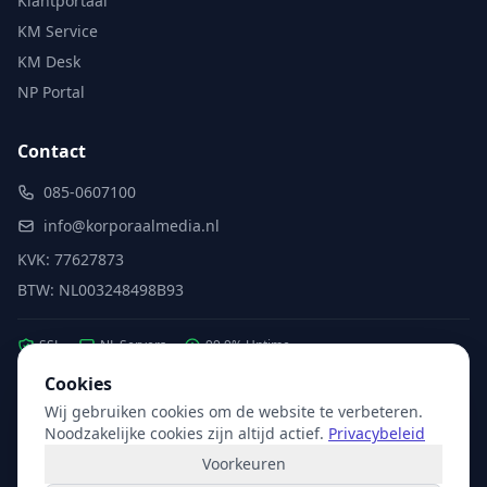
Klantportaal
KM Service
KM Desk
NP Portal
Contact
085-0607100
info@korporaalmedia.nl
KVK: 77627873
BTW: NL003248498B93
SSL
NL Servers
99.9% Uptime
Cookies
Wij gebruiken cookies om de website te verbeteren.
Partner van:
Microsoft
·
X2com
·
Hikvision
Noodzakelijke cookies zijn altijd actief.
Privacybeleid
Voorkeuren