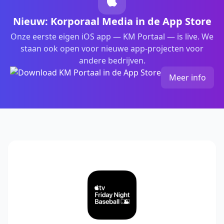
Nieuw: Korporaal Media in de App Store
Onze eerste eigen iOS app — KM Portaal — is live. We
staan ook open voor nieuwe app-projecten voor
andere bedrijven.
Meer info