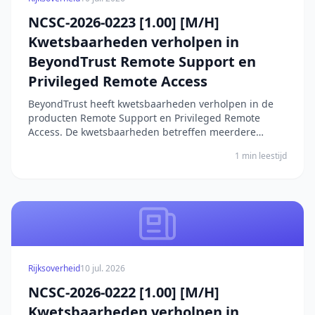
NCSC-2026-0223 [1.00] [M/H]
Kwetsbaarheden verholpen in
BeyondTrust Remote Support en
Privileged Remote Access
BeyondTrust heeft kwetsbaarheden verholpen in de
producten Remote Support en Privileged Remote
Access. De kwetsbaarheden betreffen meerdere
aspecten van de producten Remote Support en
1 min leestijd
Privileged Remote Access. Er is een pre-authenticatie
kwetsbaarheid die een netwerkgebaseerde aanvaller
in staat ste...
Rijksoverheid
10 jul. 2026
NCSC-2026-0222 [1.00] [M/H]
Kwetsbaarheden verholpen in