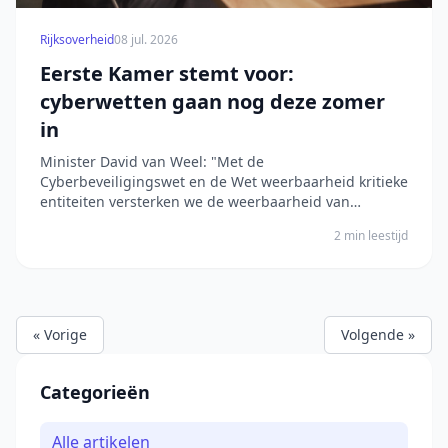
Rijksoverheid
08 jul. 2026
Eerste Kamer stemt voor:
cyberwetten gaan nog deze zomer
in
Minister David van Weel: "Met de
Cyberbeveiligingswet en de Wet weerbaarheid kritieke
entiteiten versterken we de weerbaarheid van
organisaties én onze samenleving" Het bericht Eerste
2 min leestijd
Kamer stemt voor: cyberwetten gaan nog deze zomer
in verscheen eerst op Digitale Overheid.
« Vorige
Volgende »
Categorieën
Alle artikelen