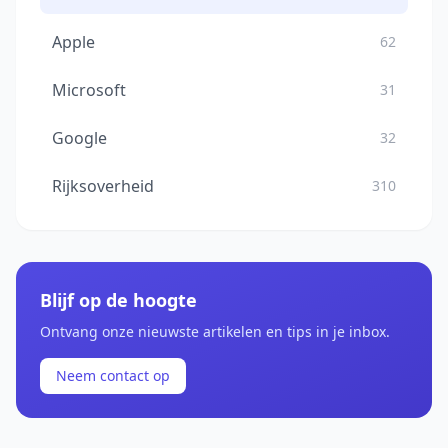
Apple
62
Microsoft
31
Google
32
Rijksoverheid
310
Blijf op de hoogte
Ontvang onze nieuwste artikelen en tips in je inbox.
Neem contact op