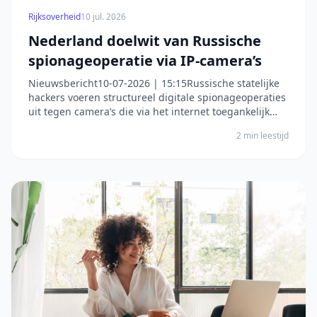
Rijksoverheid
10 jul. 2026
Nederland doelwit van Russische
spionageoperatie via IP-camera’s
Nieuwsbericht10-07-2026 | 15:15Russische statelijke
hackers voeren structureel digitale spionageoperaties
uit tegen camera’s die via het internet toegankelijk
zijn; zogenoemde IP-camera’s. De Russische operatie
2 min leestijd
is gericht op Europese lidstaten van de NAVO,
waaronder Nederland, en Oekraïne. Dit blijk...