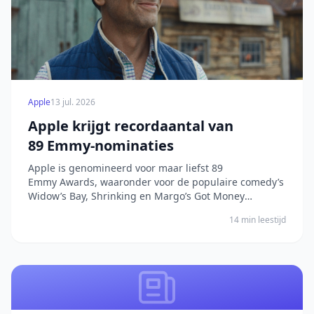
Apple
13 jul. 2026
Apple krijgt recordaantal van
89 Emmy-nominaties
Apple is genomineerd voor maar liefst 89
Emmy Awards, waaronder voor de populaire comedy’s
Widow’s Bay, Shrinking en Margo’s Got Money
Troubles, en ook voor de internationale drama’s
14 min leestijd
Pluribus, Slow Horses en Your Friends & Neighbors
Van alle netwerken heeft Apple de meeste nominaties
i...