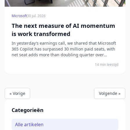
Microsoft
30 jul. 2026
The next measure of AI momentum
is work transformed
In yesterday’s earnings call, we shared that Microsoft
365 Copilot has surpassed 30 million paid seats, with
net seat adds more than doubling quarter over
quarter.1 This is an important milestone, but it’s also a
14 min leestijd
signal that points to a much broader shift: Across
every industry, AI is moving from as...
« Vorige
Volgende »
Categorieën
Alle artikelen