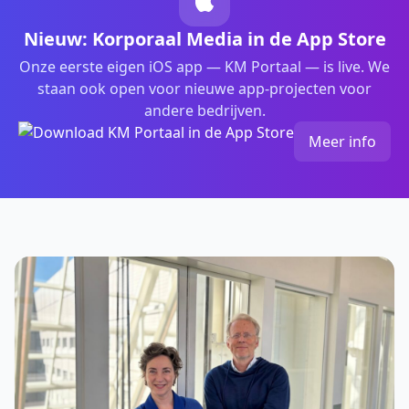
Nieuw: Korporaal Media in de App Store
Onze eerste eigen iOS app — KM Portaal — is live. We
staan ook open voor nieuwe app-projecten voor
andere bedrijven.
Meer info