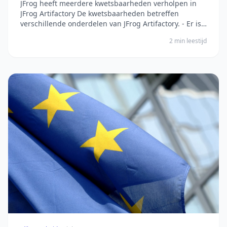
JFrog heeft meerdere kwetsbaarheden verholpen in
JFrog Artifactory De kwetsbaarheden betreffen
verschillende onderdelen van JFrog Artifactory. - Er is
een privilege-escalatie mogelijk doordat het systeem
2 min leestijd
de scope van tokens niet controleert, waardoor een
aanvaller zijn rechten kan verhogen. - Daarn...