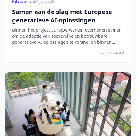
Rijksoverheid
31 jul. 2026
Samen aan de slag met Europese
generatieve AI-oplossingen
Binnen het project EuropAI werken overheden samen
om de adoptie van soevereine en betrouwbare
generatieve AI-oplossingen te versnellen binnen
Europese landen. Het bericht Samen aan de slag met
2 min leestijd
Europese generatieve AI-oplossingen verscheen eerst
op Digitale Overheid.