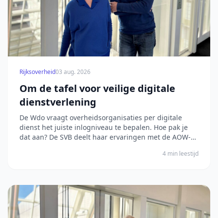
Rijksoverheid
03 aug. 2026
Om de tafel voor veilige digitale
dienstverlening
De Wdo vraagt overheidsorganisaties per digitale
dienst het juiste inlogniveau te bepalen. Hoe pak je
dat aan? De SVB deelt haar ervaringen met de AOW-
aanvraag. Het bericht Om de tafel voor veilige digitale
4 min leestijd
dienstverlening verscheen eerst op Digitale Overheid.