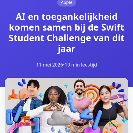
Apple
AI en toegankelijkheid
komen samen bij de Swift
Student Challenge van dit
jaar
11 mei 2026
•
10 min leestijd