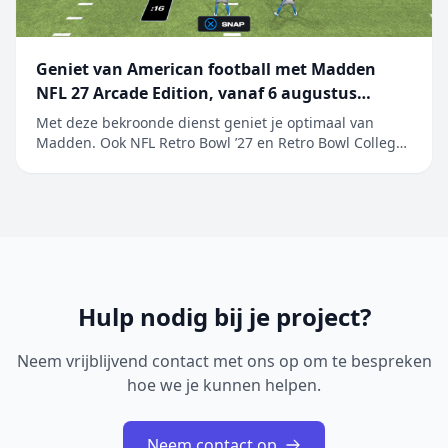
Geniet van American football met Madden
NFL 27 Arcade Edition, vanaf 6 augustus
beschikbaar op Apple Arcade
Met deze bekroonde dienst geniet je optimaal van
Madden. Ook NFL Retro Bowl ’27 en Retro Bowl College+
worden toegevoegd aan het ongeëvenaarde aanbod
van populaire sportgames Maak je klaar en ga ervoor.
EA SPORTS Madden NFL 27 Arcade Edition is vanaf
6 augustus beschikbaar op Apple&nb...
Hulp nodig bij je project?
Neem vrijblijvend contact met ons op om te bespreken
hoe we je kunnen helpen.
Neem contact op