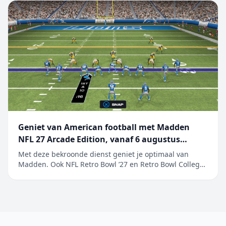
werd afgesloten op 27 juni 2026. De kwart...
Geniet van American football met Madden
NFL 27 Arcade Edition, vanaf 6 augustus
beschikbaar op Apple Arcade
Met deze bekroonde dienst geniet je optimaal van
Madden. Ook NFL Retro Bowl ’27 en Retro Bowl College+
worden toegevoegd aan het ongeëvenaarde aanbod
van populaire sportgames Maak je klaar en ga ervoor.
EA SPORTS Madden NFL 27 Arcade Edition is vanaf
6 augustus beschikbaar op Apple&nb...