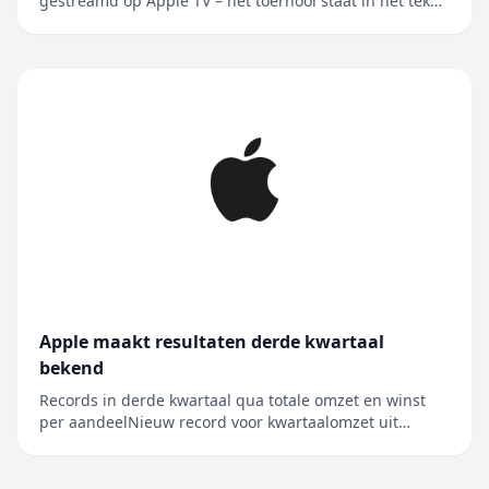
gestreamd op Apple TV – het toernooi staat in het teken
van de rivaliteit tussen Major League Soccer en Liga
MX, en wordt nu voor het eerst in Mexico gehouden
Alle 62 wedstrijden van de Leagues Cup worden live
gestreamd op Apple TV, de enige....
Apple maakt resultaten derde kwartaal
bekend
Records in derde kwartaal qua totale omzet en winst
per aandeelNieuw record voor kwartaalomzet uit
iPhone, Mac en diensten CUPERTINO, CALIFORNIË
Apple heeft vandaag de resultaten bekendgemaakt
voor het derde kwartaal van het boekjaar 2026, dat