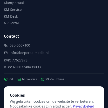
Klantportaal
KM Service
KM Desk
NP Portal
Contact
085-0607100
info@korporaalmedia.nl
KVK: 77627873
BTW: NL003248498B93
SSL
NL Servers
99.9% Uptime
Cookies
Partner van:
Microsoft
·
X2com
·
Hikvision
Wij gebruiken cookies om de website te verbeteren.
Noodzakelijke cookies zijn altijd actief.
Privacybeleid