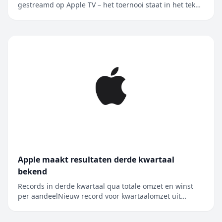
gestreamd op Apple TV – het toernooi staat in het teken
van de rivaliteit tussen Major League Soccer en Liga
MX, en wordt nu voor het eerst in Mexico gehouden
Alle 62 wedstrijden van de Leagues Cup worden live
gestreamd op Apple TV, de enige....
Apple maakt resultaten derde kwartaal
bekend
Records in derde kwartaal qua totale omzet en winst
per aandeelNieuw record voor kwartaalomzet uit
iPhone, Mac en diensten CUPERTINO, CALIFORNIË
Apple heeft vandaag de resultaten bekendgemaakt