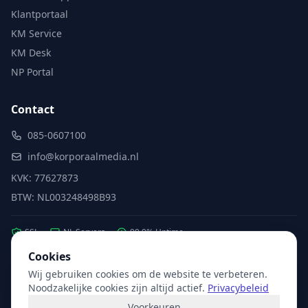
Klantportaal
KM Service
KM Desk
NP Portal
Contact
085-0607100
info@korporaalmedia.nl
KVK: 77627873
BTW: NL003248498B93
SSL
NL Servers
99.9% Uptime
Cookies
Wij gebruiken cookies om de website te verbeteren.
Partner van:
Microsoft
·
X2com
·
Hikvision
Noodzakelijke cookies zijn altijd actief.
Privacybeleid
Voorkeuren