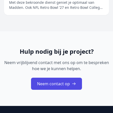
beschikbaar op Apple Arcade
Met deze bekroonde dienst geniet je optimaal van
Madden. Ook NFL Retro Bowl ’27 en Retro Bowl College+
worden toegevoegd aan het ongeëvenaarde aanbod
van populaire sportgames Maak je klaar en ga ervoor.
EA SPORTS Madden NFL 27 Arcade Edition is vanaf
6 augustus beschikbaar op Apple&nb...
Hulp nodig bij je project?
Neem vrijblijvend contact met ons op om te bespreken
hoe we je kunnen helpen.
Neem contact op