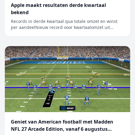
Apple maakt resultaten derde kwartaal
bekend
Records in derde kwartaal qua totale omzet en winst
per aandeelNieuw record voor kwartaalomzet uit
iPhone, Mac en diensten CUPERTINO, CALIFORNIË
Apple heeft vandaag de resultaten bekendgemaakt
voor het derde kwartaal van het boekjaar 2026, dat
werd afgesloten op 27 juni 2026. De kwart...
Geniet van American football met Madden
NFL 27 Arcade Edition, vanaf 6 augustus