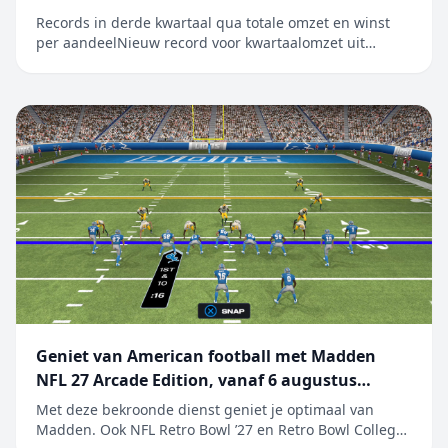
Records in derde kwartaal qua totale omzet en winst
per aandeelNieuw record voor kwartaalomzet uit
iPhone, Mac en diensten CUPERTINO, CALIFORNIË
Apple heeft vandaag de resultaten bekendgemaakt
voor het derde kwartaal van het boekjaar 2026, dat
werd afgesloten op 27 juni 2026. De kwart...
Geniet van American football met Madden
NFL 27 Arcade Edition, vanaf 6 augustus
beschikbaar op Apple Arcade
Met deze bekroonde dienst geniet je optimaal van
Madden. Ook NFL Retro Bowl ’27 en Retro Bowl College+