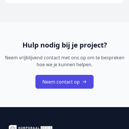
worden toegevoegd aan het ongeëvenaarde aanbod
van populaire sportgames Maak je klaar en ga ervoor.
EA SPORTS Madden NFL 27 Arcade Edition is vanaf
6 augustus beschikbaar op Apple&nb...
Hulp nodig bij je project?
Neem vrijblijvend contact met ons op om te bespreken
hoe we je kunnen helpen.
Neem contact op