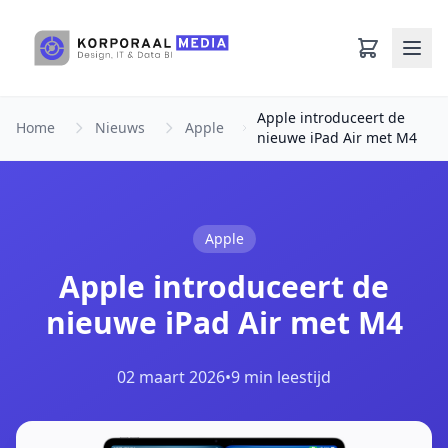
Ga naar hoofdinhoud
Apple introduceert de
Home
Nieuws
Apple
nieuwe iPad Air met M4
Apple
Apple introduceert de
nieuwe iPad Air met M4
02 maart 2026
•
9 min leestijd