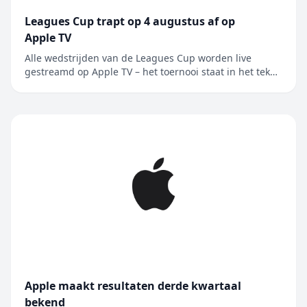
Leagues Cup trapt op 4 augustus af op
Apple TV
Alle wedstrijden van de Leagues Cup worden live
gestreamd op Apple TV – het toernooi staat in het teken
van de rivaliteit tussen Major League Soccer en Liga
MX, en wordt nu voor het eerst in Mexico gehouden
Alle 62 wedstrijden van de Leagues Cup worden live
gestreamd op Apple TV, de enige....
Apple maakt resultaten derde kwartaal
bekend