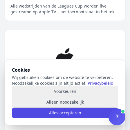
Alle wedstrijden van de Leagues Cup worden live
gestreamd op Apple TV – het toernooi staat in het teken
van de rivaliteit tussen Major League Soccer en Liga
MX, en wordt nu voor het eerst in Mexico gehouden
Alle 62 wedstrijden van de Leagues Cup worden live
gestreamd op Apple TV, de enige....
Cookies
Wij gebruiken cookies om de website te verbeteren.
Noodzakelijke cookies zijn altijd actief.
Privacybeleid
Voorkeuren
Alleen noodzakelijk
Apple maakt resultaten derde kwartaal
bekend
Alles accepteren
Records in derde kwartaal qua totale omzet en winst
per aandeelNieuw record voor kwartaalomzet uit
iPhone, Mac en diensten CUPERTINO, CALIFORNIË