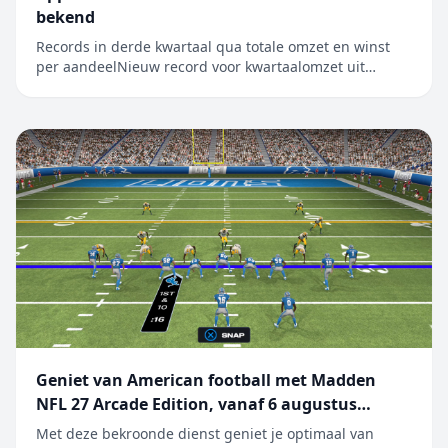
bekend
Records in derde kwartaal qua totale omzet en winst
per aandeelNieuw record voor kwartaalomzet uit
iPhone, Mac en diensten CUPERTINO, CALIFORNIË
Apple heeft vandaag de resultaten bekendgemaakt
voor het derde kwartaal van het boekjaar 2026, dat
werd afgesloten op 27 juni 2026. De kwart...
Geniet van American football met Madden
NFL 27 Arcade Edition, vanaf 6 augustus
beschikbaar op Apple Arcade
Met deze bekroonde dienst geniet je optimaal van