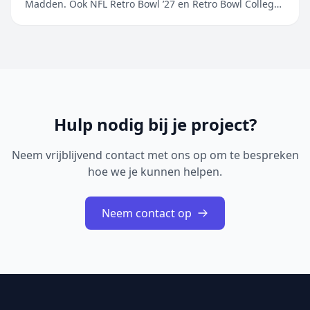
Madden. Ook NFL Retro Bowl ’27 en Retro Bowl College+
worden toegevoegd aan het ongeëvenaarde aanbod
van populaire sportgames Maak je klaar en ga ervoor.
EA SPORTS Madden NFL 27 Arcade Edition is vanaf
6 augustus beschikbaar op Apple&nb...
Hulp nodig bij je project?
Neem vrijblijvend contact met ons op om te bespreken
hoe we je kunnen helpen.
Neem contact op