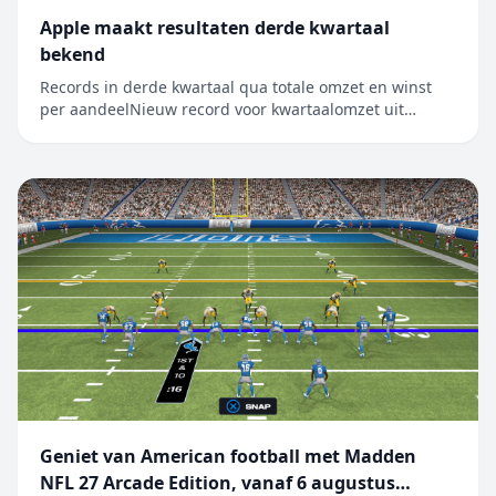
Apple maakt resultaten derde kwartaal
bekend
Records in derde kwartaal qua totale omzet en winst
per aandeelNieuw record voor kwartaalomzet uit
iPhone, Mac en diensten CUPERTINO, CALIFORNIË
Apple heeft vandaag de resultaten bekendgemaakt
voor het derde kwartaal van het boekjaar 2026, dat
werd afgesloten op 27 juni 2026. De kwart...
Geniet van American football met Madden
NFL 27 Arcade Edition, vanaf 6 augustus