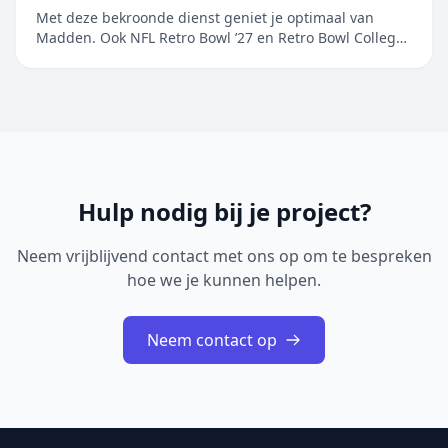
beschikbaar op Apple Arcade
Met deze bekroonde dienst geniet je optimaal van
Madden. Ook NFL Retro Bowl ’27 en Retro Bowl College+
worden toegevoegd aan het ongeëvenaarde aanbod
van populaire sportgames Maak je klaar en ga ervoor.
EA SPORTS Madden NFL 27 Arcade Edition is vanaf
6 augustus beschikbaar op Apple&nb...
Hulp nodig bij je project?
Neem vrijblijvend contact met ons op om te bespreken
hoe we je kunnen helpen.
Neem contact op