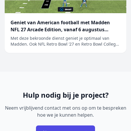
Geniet van American football met Madden
NFL 27 Arcade Edition, vanaf 6 augustus
beschikbaar op Apple Arcade
Met deze bekroonde dienst geniet je optimaal van
Madden. Ook NFL Retro Bowl ’27 en Retro Bowl College+
worden toegevoegd aan het ongeëvenaarde aanbod
van populaire sportgames Maak je klaar en ga ervoor.
EA SPORTS Madden NFL 27 Arcade Edition is vanaf
6 augustus beschikbaar op Apple&nb...
Hulp nodig bij je project?
Neem vrijblijvend contact met ons op om te bespreken
hoe we je kunnen helpen.