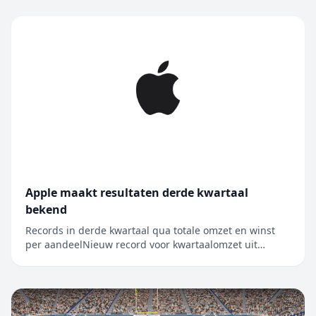
MX, en wordt nu voor het eerst in Mexico gehouden
Alle 62 wedstrijden van de Leagues Cup worden live
gestreamd op Apple TV, de enige....
Apple maakt resultaten derde kwartaal
bekend
Records in derde kwartaal qua totale omzet en winst
per aandeelNieuw record voor kwartaalomzet uit
iPhone, Mac en diensten CUPERTINO, CALIFORNIË
Apple heeft vandaag de resultaten bekendgemaakt
voor het derde kwartaal van het boekjaar 2026, dat
werd afgesloten op 27 juni 2026. De kwart...