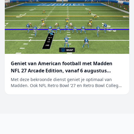
Geniet van American football met Madden
NFL 27 Arcade Edition, vanaf 6 augustus
beschikbaar op Apple Arcade
Met deze bekroonde dienst geniet je optimaal van
Madden. Ook NFL Retro Bowl ’27 en Retro Bowl College+
worden toegevoegd aan het ongeëvenaarde aanbod
van populaire sportgames Maak je klaar en ga ervoor.
EA SPORTS Madden NFL 27 Arcade Edition is vanaf
6 augustus beschikbaar op Apple&nb...