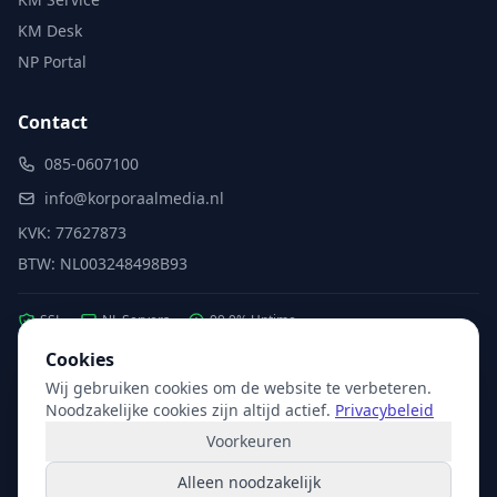
KM Desk
NP Portal
Contact
085-0607100
info@korporaalmedia.nl
KVK: 77627873
BTW: NL003248498B93
SSL
NL Servers
99.9% Uptime
Cookies
Wij gebruiken cookies om de website te verbeteren.
Partner van:
Microsoft
·
X2com
·
Hikvision
Noodzakelijke cookies zijn altijd actief.
Privacybeleid
Voorkeuren
Alleen noodzakelijk
© 2026 Korporaal Media. Alle rechten voorbehouden.