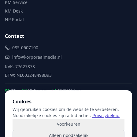
KM Service
KM Desk
NP Portal
Contact
085-0607100
info@korporaalmedia.nl
KVK: 77627873
BTW: NL003248498B93
SSL
NL Servers
99.9% Uptime
Cookies
Wij gebruiken cookies om de website te verbeteren.
Partner van:
Microsoft
·
X2com
·
Hikvision
Noodzakelijke cookies zijn altijd actief.
Privacybeleid
Voorkeuren
Alleen noodzakelijk
© 2026 Korporaal Media. Alle rechten voorbehouden.