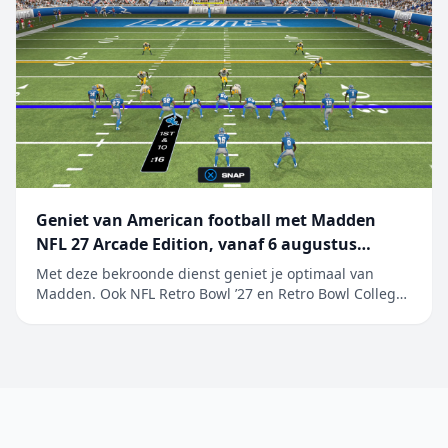
Geniet van American football met Madden
NFL 27 Arcade Edition, vanaf 6 augustus
beschikbaar op Apple Arcade
Met deze bekroonde dienst geniet je optimaal van
Madden. Ook NFL Retro Bowl ’27 en Retro Bowl College+
worden toegevoegd aan het ongeëvenaarde aanbod
van populaire sportgames Maak je klaar en ga ervoor.
EA SPORTS Madden NFL 27 Arcade Edition is vanaf
6 augustus beschikbaar op Apple&nb...