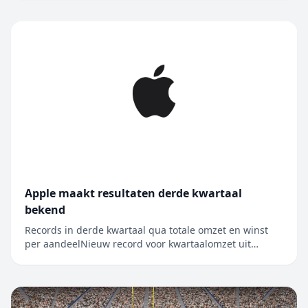
MX, en wordt nu voor het eerst in Mexico gehouden
Alle 62 wedstrijden van de Leagues Cup worden live
gestreamd op Apple TV, de enige....
Apple maakt resultaten derde kwartaal
bekend
Records in derde kwartaal qua totale omzet en winst
per aandeelNieuw record voor kwartaalomzet uit
iPhone, Mac en diensten CUPERTINO, CALIFORNIË
Apple heeft vandaag de resultaten bekendgemaakt
voor het derde kwartaal van het boekjaar 2026, dat
werd afgesloten op 27 juni 2026. De kwart...