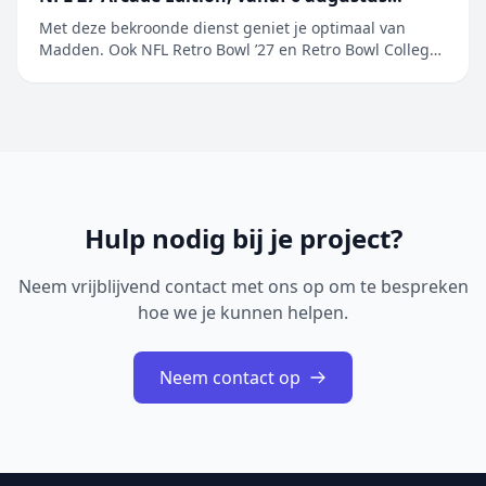
beschikbaar op Apple Arcade
Met deze bekroonde dienst geniet je optimaal van
Madden. Ook NFL Retro Bowl ’27 en Retro Bowl College+
worden toegevoegd aan het ongeëvenaarde aanbod
van populaire sportgames Maak je klaar en ga ervoor.
EA SPORTS Madden NFL 27 Arcade Edition is vanaf
6 augustus beschikbaar op Apple&nb...
Hulp nodig bij je project?
Neem vrijblijvend contact met ons op om te bespreken
hoe we je kunnen helpen.
Neem contact op