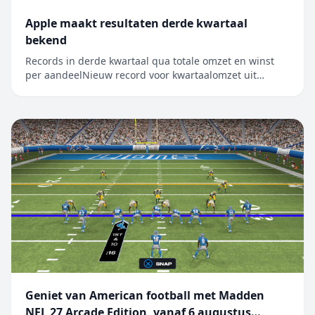
Apple maakt resultaten derde kwartaal
bekend
Records in derde kwartaal qua totale omzet en winst
per aandeelNieuw record voor kwartaalomzet uit
iPhone, Mac en diensten CUPERTINO, CALIFORNIË
Apple heeft vandaag de resultaten bekendgemaakt
voor het derde kwartaal van het boekjaar 2026, dat
werd afgesloten op 27 juni 2026. De kwart...
Geniet van American football met Madden
NFL 27 Arcade Edition, vanaf 6 augustus