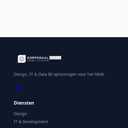
Design, IT & Data BI oplossingen voor het MKB.
Diensten
Design
IT & Development