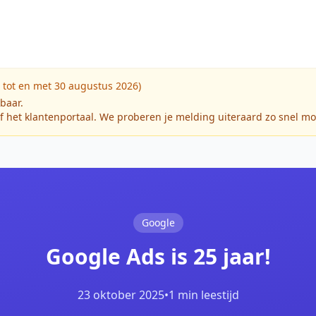
 tot en met 30 augustus 2026)
kbaar.
f het klantenportaal. We proberen je melding uiteraard zo snel mo
!
Google
Google Ads is 25 jaar!
23 oktober 2025
•
1 min leestijd