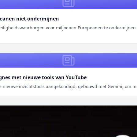
peanen niet ondermijnen
n veiligheidswaarborgen voor miljoenen Europeanen te ondermijne
agnes met nieuwe tools van YouTube
 we nieuwe inzichtstools aangekondigd, gebouwd met Gemini, om m