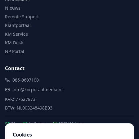
Nieuws
Remote Support
Klantportaal
KM Service
KM Desk
NP Portal
Contact
085-0607100
info@korporaalmedia.nl
KVK: 77627873
BTW: NL003248498B93
SSL
NL Servers
99.9% Uptime
Cookies