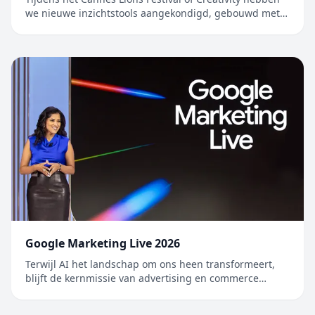
we nieuwe inzichtstools aangekondigd, gebouwd met
Gemini, om merken en bureaus te helpen optimaal te
profiteren va…
Google Marketing Live 2026
Terwijl AI het landschap om ons heen transformeert,
blijft de kernmissie van advertising en commerce
ongewijzigd: mensen verbinden met de bedrijven die
de antwoorden, pr…