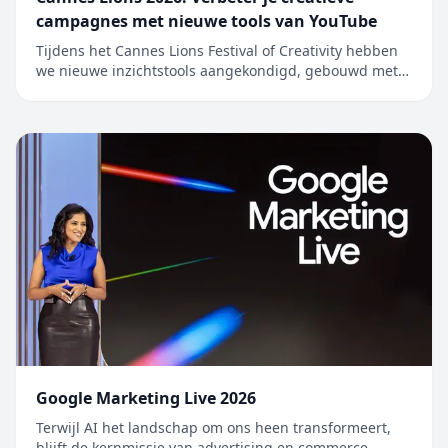
campagnes met nieuwe tools van YouTube
Tijdens het Cannes Lions Festival of Creativity hebben
we nieuwe inzichtstools aangekondigd, gebouwd met
Gemini, om merken en bureaus te helpen optimaal te
profiteren va…
Google Marketing Live 2026
Terwijl AI het landschap om ons heen transformeert,
blijft de kernmissie van advertising en commerce