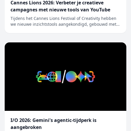
Cannes Lions 2026: Verbeter je creatieve
campagnes met nieuwe tools van YouTube
Tijdens het Cannes Lions Festival of Creativity hebben
we nieuwe inzichtstools aangekondigd, gebouwd met
Gemini, om merken en bureaus te helpen optimaal te
profiteren va…
I/O 2026: Gemini's agentic-tijdperk is
aangebroken