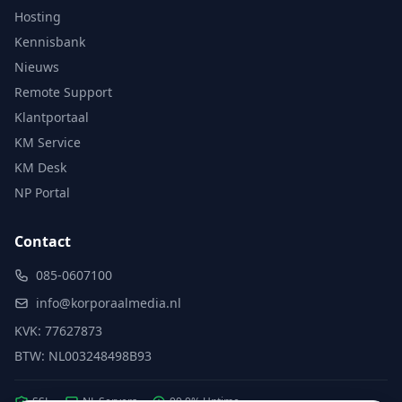
Hosting
Kennisbank
Nieuws
Remote Support
Klantportaal
KM Service
KM Desk
NP Portal
Contact
085-0607100
info@korporaalmedia.nl
KVK: 77627873
BTW: NL003248498B93
SSL
NL Servers
99.9% Uptime