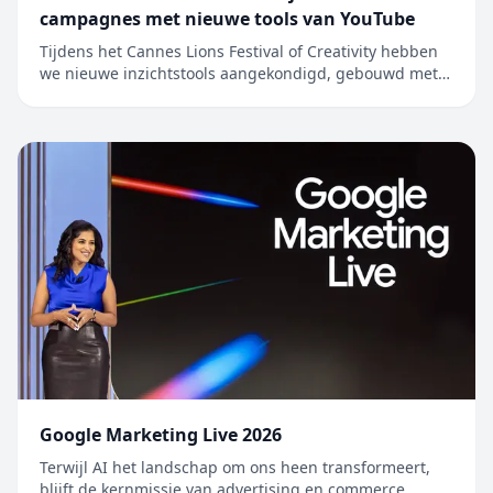
campagnes met nieuwe tools van YouTube
Tijdens het Cannes Lions Festival of Creativity hebben
we nieuwe inzichtstools aangekondigd, gebouwd met
Gemini, om merken en bureaus te helpen optimaal te
profiteren va…
Google Marketing Live 2026
Terwijl AI het landschap om ons heen transformeert,
blijft de kernmissie van advertising en commerce