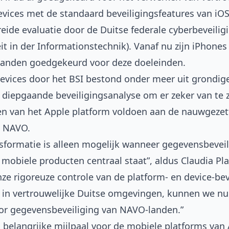
evices met de standaard beveiligingsfeatures van iOS
ide evaluatie door de Duitse federale cyberbeveiligi
t in der Informationstechnik). Vanaf nu zijn iPhones
-landen goedgekeurd voor deze doeleinden.
evices door het BSI bestond onder meer uit grondige
n diepgaande beveiligingsanalyse om er zeker van te 
en van het Apple platform voldoen aan de nauwgezet
e NAVO.
ansformatie is alleen mogelijk wanneer gegevensbeveil
mobiele producten centraal staat”, aldus Claudia Plat
nze rigoreuze controle van de platform- en device-bev
 in vertrouwelijke Duitse omgevingen, kunnen we nu
or gegevensbeveiliging van NAVO-landen.”
 belangrijke mijlpaal voor de mobiele platforms van