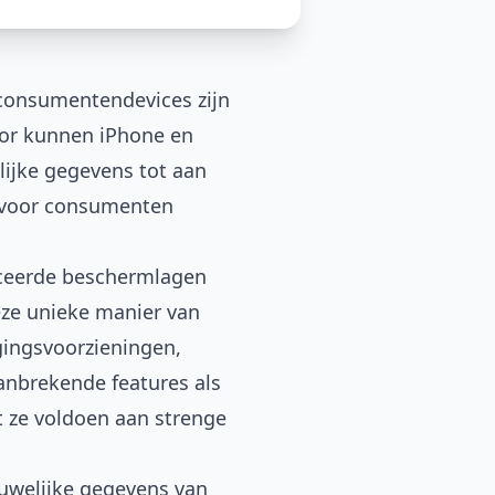
consumentendevices zijn
oor kunnen iPhone en
lijke gegevens tot aan
e voor consumenten
nceerde beschermlagen
eze unieke manier van
ings­voorzieningen,
anbrekende features als
 ze voldoen aan strenge
uwelijke gegevens van