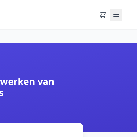
rwerken van
s