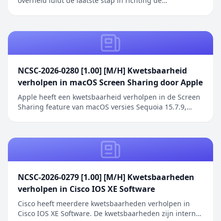
overheid luidt de laatste stap in richting de
inwerkingtreding van de Cyberbeveiligingswet (Cbw).
Het bericht Cyberbeveiligingsregeling overheid in
Staatscourant verscheen eerst op Digitale Overheid.
NCSC-2026-0280 [1.00] [M/H] Kwetsbaarheid
verholpen in macOS Screen Sharing door Apple
Apple heeft een kwetsbaarheid verholpen in de Screen
Sharing feature van macOS versies Sequoia 15.7.9,
Sonoma 14.8.9 en Tahoe 26.6.1. De kwetsbaarheid
betreft een authenticatieprobleem in de Screen
Sharing functionaliteit waarbij netwerkaanvallers
toegang kunnen verkrijgen zonder geldige
inloggegeve...
NCSC-2026-0279 [1.00] [M/H] Kwetsbaarheden
verholpen in Cisco IOS XE Software
Cisco heeft meerdere kwetsbaarheden verholpen in
Cisco IOS XE Software. De kwetsbaarheden zijn intern