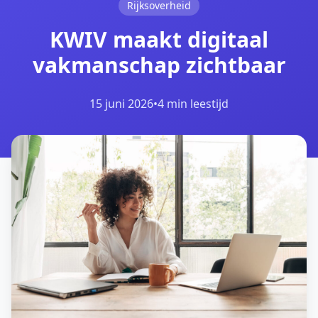
Rijksoverheid
KWIV maakt digitaal
vakmanschap zichtbaar
15 juni 2026
•
4 min leestijd