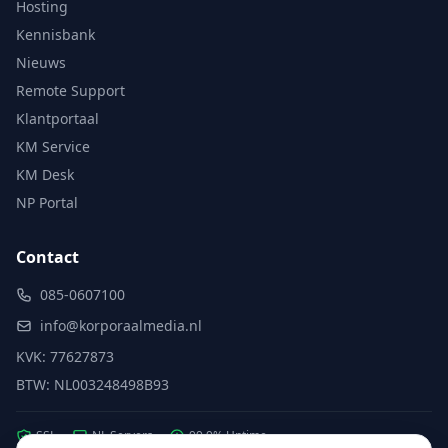
Hosting
Kennisbank
Nieuws
Remote Support
Klantportaal
KM Service
KM Desk
NP Portal
Contact
085-0607100
info@korporaalmedia.nl
KVK: 77627873
BTW: NL003248498B93
SSL
NL Servers
99.9% Uptime