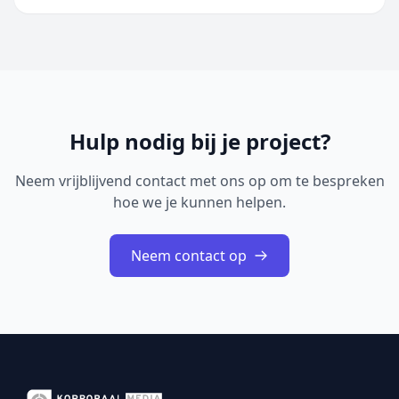
ontdekt tijdens een uitgebreide beveiligingsreview van
Cisco IOS XE Software. De geïdentificeerde problemen
betreffen onder andere onjuiste toegangscontrole,
onjuiste restricties bij geheugenbuffero...
Hulp nodig bij je project?
Neem vrijblijvend contact met ons op om te bespreken
hoe we je kunnen helpen.
Neem contact op