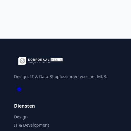
Design, IT & Data BI oplossingen voor het MKB.
Diensten
Design
IT & Development