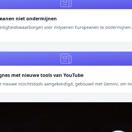
peanen niet ondermijnen
n veiligheidswaarborgen voor miljoenen Europeanen te ondermijne
agnes met nieuwe tools van YouTube
 we nieuwe inzichtstools aangekondigd, gebouwd met Gemini, om m