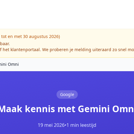
 tot en met 30 augustus 2026)
kbaar.
f het klantenportaal. We proberen je melding uiteraard zo snel mo
mini Omni
Google
Maak kennis met Gemini Omn
19 mei 2026
•
1 min leestijd