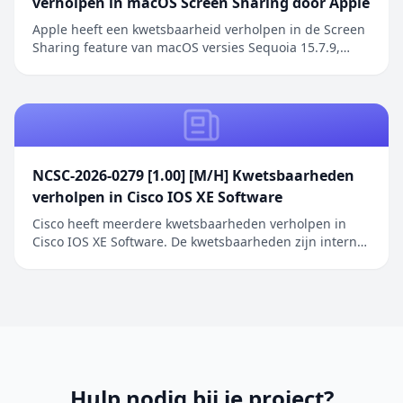
verholpen in macOS Screen Sharing door Apple
Apple heeft een kwetsbaarheid verholpen in de Screen
Sharing feature van macOS versies Sequoia 15.7.9,
Sonoma 14.8.9 en Tahoe 26.6.1. De kwetsbaarheid
betreft een authenticatieprobleem in de Screen
Sharing functionaliteit waarbij netwerkaanvallers
toegang kunnen verkrijgen zonder geldige
inloggegeve...
NCSC-2026-0279 [1.00] [M/H] Kwetsbaarheden
verholpen in Cisco IOS XE Software
Cisco heeft meerdere kwetsbaarheden verholpen in
Cisco IOS XE Software. De kwetsbaarheden zijn intern
ontdekt tijdens een uitgebreide beveiligingsreview van
Cisco IOS XE Software. De geïdentificeerde problemen
betreffen onder andere onjuiste toegangscontrole,
onjuiste restricties bij geheugenbuffero...
Hulp nodig bij je project?