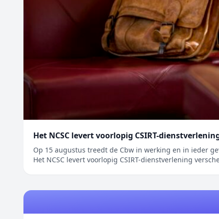
Het NCSC levert voorlopig CSIRT-dienstverlenin
Op 15 augustus treedt de Cbw in werking en in ieder geval
Het NCSC levert voorlopig CSIRT-dienstverlening versche