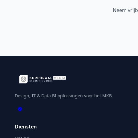
Neem vrijb
Design, IT & Data BI oplossingen voor het MKB.
Diensten