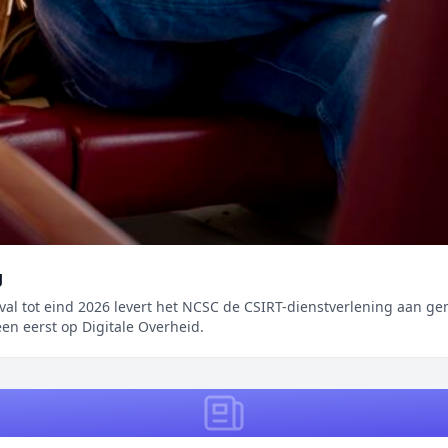
g
 tot eind 2026 levert het NCSC de CSIRT-dienstverlening aan gemeente
en eerst op Digitale Overheid.