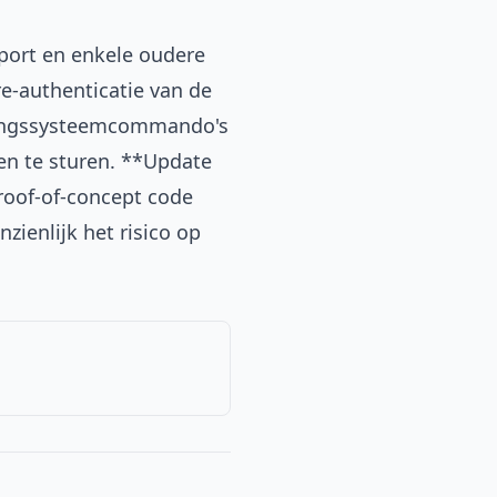
port en enkele oudere
re-authenticatie van de
uringssysteemcommando's
en te sturen. **Update
roof-of-concept code
ienlijk het risico op