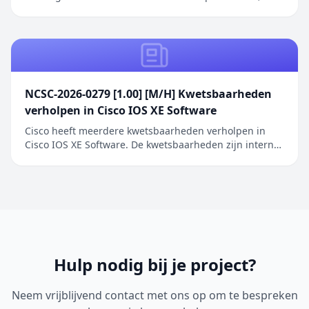
Sonoma 14.8.9 en Tahoe 26.6.1. De kwetsbaarheid
betreft een authenticatieprobleem in de Screen
Sharing functionaliteit waarbij netwerkaanvallers
toegang kunnen verkrijgen zonder geldige
inloggegeve...
NCSC-2026-0279 [1.00] [M/H] Kwetsbaarheden
verholpen in Cisco IOS XE Software
Cisco heeft meerdere kwetsbaarheden verholpen in
Cisco IOS XE Software. De kwetsbaarheden zijn intern
ontdekt tijdens een uitgebreide beveiligingsreview van
Cisco IOS XE Software. De geïdentificeerde problemen
betreffen onder andere onjuiste toegangscontrole,
onjuiste restricties bij geheugenbuffero...
Hulp nodig bij je project?
Neem vrijblijvend contact met ons op om te bespreken