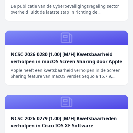
De publicatie van de Cyberbeveiligingsregeling sector
overheid luidt de laatste stap in richting de
inwerkingtreding van de Cyberbeveiligingswet (Cbw).
Het bericht Cyberbeveiligingsregeling overheid in
Staatscourant verscheen eerst op Digitale Overheid.
NCSC-2026-0280 [1.00] [M/H] Kwetsbaarheid
verholpen in macOS Screen Sharing door Apple
Apple heeft een kwetsbaarheid verholpen in de Screen
Sharing feature van macOS versies Sequoia 15.7.9,
Sonoma 14.8.9 en Tahoe 26.6.1. De kwetsbaarheid
betreft een authenticatieprobleem in de Screen
Sharing functionaliteit waarbij netwerkaanvallers
toegang kunnen verkrijgen zonder geldige
inloggegeve...
NCSC-2026-0279 [1.00] [M/H] Kwetsbaarheden
verholpen in Cisco IOS XE Software