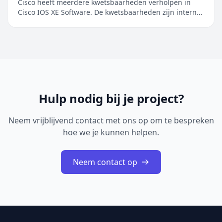
Cisco heeft meerdere kwetsbaarheden verholpen in
Cisco IOS XE Software. De kwetsbaarheden zijn intern
ontdekt tijdens een uitgebreide beveiligingsreview van
Cisco IOS XE Software. De geïdentificeerde problemen
betreffen onder andere onjuiste toegangscontrole,
onjuiste restricties bij geheugenbuffero...
Hulp nodig bij je project?
Neem vrijblijvend contact met ons op om te bespreken
hoe we je kunnen helpen.
Neem contact op