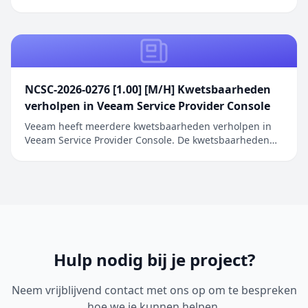
betreffen onder andere onjuiste inputvalidatie, onjuiste
toegangscontrole, onjuiste linkresolutie voorafgaand
aan bestandsaccess en het opslaan van gevoelige
informatie in cleartext. Door deze kwetsbaarhede...
NCSC-2026-0276 [1.00] [M/H] Kwetsbaarheden
verholpen in Veeam Service Provider Console
Veeam heeft meerdere kwetsbaarheden verholpen in
Veeam Service Provider Console. De kwetsbaarheden
bevinden zich in verschillende onderdelen van Veeam
Service Provider Console. Een onbevoegde aanvaller
kan zich voordoen als een beheerde agent binnen het
systeem en daarmee de bijbehorende inloggegeve...
Hulp nodig bij je project?
Neem vrijblijvend contact met ons op om te bespreken
hoe we je kunnen helpen.