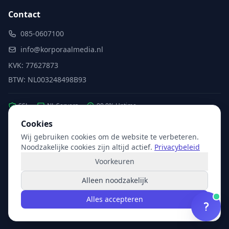
Contact
085-0607100
info@korporaalmedia.nl
KVK: 77627873
BTW: NL003248498B93
SSL
NL Servers
99.9% Uptime
Cookies
Wij gebruiken cookies om de website te verbeteren.
Partner van:
Microsoft
·
X2com
·
Hikvision
Noodzakelijke cookies zijn altijd actief.
Privacybeleid
Voorkeuren
Alleen noodzakelijk
© 2026 Korporaal Media. Alle rechten voorbehouden.
Alles accepteren
Privacy
Voorwaarden