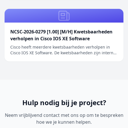
betreft een authenticatieprobleem in de Screen
Sharing functionaliteit waarbij netwerkaanvallers
toegang kunnen verkrijgen zonder geldige
inloggegeve...
NCSC-2026-0279 [1.00] [M/H] Kwetsbaarheden
verholpen in Cisco IOS XE Software
Cisco heeft meerdere kwetsbaarheden verholpen in
Cisco IOS XE Software. De kwetsbaarheden zijn intern
ontdekt tijdens een uitgebreide beveiligingsreview van
Cisco IOS XE Software. De geïdentificeerde problemen
betreffen onder andere onjuiste toegangscontrole,
onjuiste restricties bij geheugenbuffero...
Hulp nodig bij je project?
Neem vrijblijvend contact met ons op om te bespreken
hoe we je kunnen helpen.