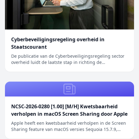
Cyberbeveiligingsregeling overheid in
Staatscourant
De publicatie van de Cyberbeveiligingsregeling sector
overheid luidt de laatste stap in richting de
inwerkingtreding van de Cyberbeveiligingswet (Cbw).
Het bericht Cyberbeveiligingsregeling overheid in
Staatscourant verscheen eerst op Digitale Overheid.
NCSC-2026-0280 [1.00] [M/H] Kwetsbaarheid
verholpen in macOS Screen Sharing door Apple
Apple heeft een kwetsbaarheid verholpen in de Screen
Sharing feature van macOS versies Sequoia 15.7.9,
Sonoma 14.8.9 en Tahoe 26.6.1. De kwetsbaarheid