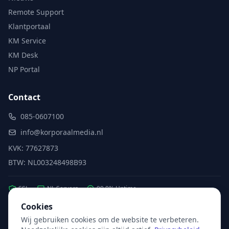
Remote Support
Klantportaal
KM Service
KM Desk
NP Portal
Contact
085-0607100
info@korporaalmedia.nl
KVK: 77627873
BTW: NL003248498B93
SSL
NL Servers
99.9% Uptime
Cookies
Wij gebruiken cookies om de website te verbeteren.
Partner van:
Microsoft
·
X2com
·
Hikvision