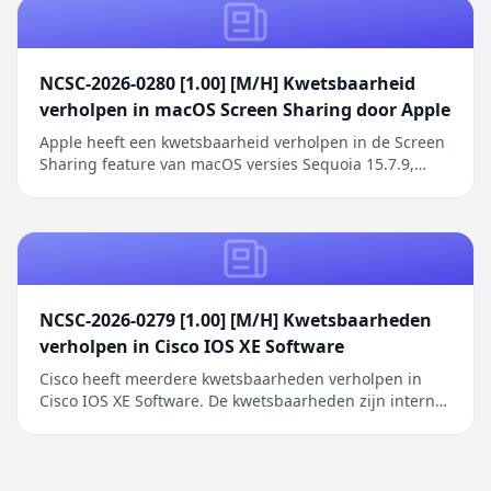
NCSC-2026-0280 [1.00] [M/H] Kwetsbaarheid
verholpen in macOS Screen Sharing door Apple
Apple heeft een kwetsbaarheid verholpen in de Screen
Sharing feature van macOS versies Sequoia 15.7.9,
Sonoma 14.8.9 en Tahoe 26.6.1. De kwetsbaarheid
betreft een authenticatieprobleem in de Screen
Sharing functionaliteit waarbij netwerkaanvallers
toegang kunnen verkrijgen zonder geldige
inloggegeve...
NCSC-2026-0279 [1.00] [M/H] Kwetsbaarheden
verholpen in Cisco IOS XE Software
Cisco heeft meerdere kwetsbaarheden verholpen in
Cisco IOS XE Software. De kwetsbaarheden zijn intern
ontdekt tijdens een uitgebreide beveiligingsreview van
Cisco IOS XE Software. De geïdentificeerde problemen
betreffen onder andere onjuiste toegangscontrole,
onjuiste restricties bij geheugenbuffero...