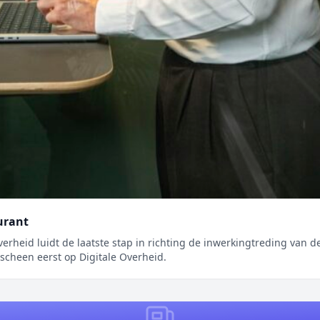
urant
erheid luidt de laatste stap in richting de inwerkingtreding van d
scheen eerst op Digitale Overheid.