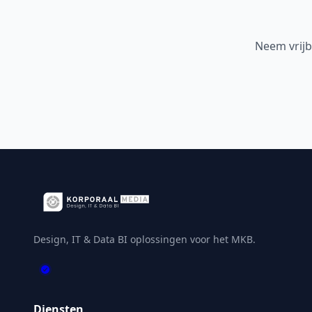
Neem vrijb
Design, IT & Data BI oplossingen voor het MKB.
Diensten