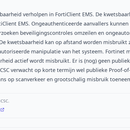
baarheid verholpen in FortiClient EMS. De kwetsbaarh
tiClient EMS. Ongeauthenticeerde aanvallers kunnen 
zoeken beveiligingscontroles omzeilen en ongeauto
e kwetsbaarheid kan op afstand worden misbruikt z
autoriseerde manipulatie van het systeem. Fortinet m
heid actief wordt misbruikt. Er is (nog) geen publie
NCSC verwacht op korte termijn wel publieke Proof-o
ans op scanverkeer en grootschalig misbruik toenee
NCSC.