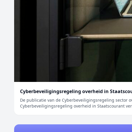
Cyberbeveiligingsregeling overheid in Staatsco
De publicatie van de Cyberbeveiligingsregeling sector ov
Cyberbeveiligingsregeling overheid in Staatscourant ver