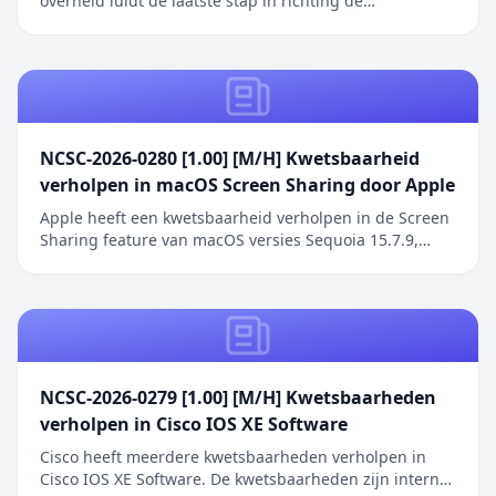
overheid luidt de laatste stap in richting de
inwerkingtreding van de Cyberbeveiligingswet (Cbw).
Het bericht Cyberbeveiligingsregeling overheid in
Staatscourant verscheen eerst op Digitale Overheid.
NCSC-2026-0280 [1.00] [M/H] Kwetsbaarheid
verholpen in macOS Screen Sharing door Apple
Apple heeft een kwetsbaarheid verholpen in de Screen
Sharing feature van macOS versies Sequoia 15.7.9,
Sonoma 14.8.9 en Tahoe 26.6.1. De kwetsbaarheid
betreft een authenticatieprobleem in de Screen
Sharing functionaliteit waarbij netwerkaanvallers
toegang kunnen verkrijgen zonder geldige
inloggegeve...
NCSC-2026-0279 [1.00] [M/H] Kwetsbaarheden
verholpen in Cisco IOS XE Software
Cisco heeft meerdere kwetsbaarheden verholpen in
Cisco IOS XE Software. De kwetsbaarheden zijn intern