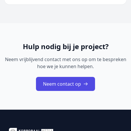
ontdekt tijdens een uitgebreide beveiligingsreview van
Cisco IOS XE Software. De geïdentificeerde problemen
betreffen onder andere onjuiste toegangscontrole,
onjuiste restricties bij geheugenbuffero...
Hulp nodig bij je project?
Neem vrijblijvend contact met ons op om te bespreken
hoe we je kunnen helpen.
Neem contact op