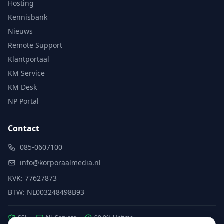
Hosting
Kennisbank
Nieuws
Remote Support
Klantportaal
KM Service
KM Desk
NP Portal
Contact
085-0607100
info@korporaalmedia.nl
KVK: 77627873
BTW: NL003248498B93
SSL
NL Servers
99.9% Uptime