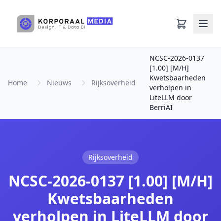
Ga naar hoofdinhoud
NCSC-2026-0137
[1.00] [M/H]
Kwetsbaarheden
Home
Nieuws
Rijksoverheid
verholpen in
LiteLLM door
BerriAI
Rijksoverheid
NCSC-2026-0137 [1.00] [M/H]
Kwetsbaarheden
verholpen in LiteLLM door