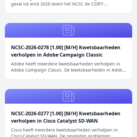
geval tot eind 2026 levert het NCSC de CSIRT-
dienstverlening aan gemeenten en
gemeenschappelijke regelingen. Het bericht Het NCSC
levert voorlopig CSIRT-dienstverlening verscheen eerst
op Digitale Overheid.
NCSC-2026-0278 [1.00] [M/H] Kwetsbaarheden
verholpen in Adobe Campaign Classic
Adobe heeft meerdere kwetsbaarheden verholpen in
Adobe Campaign Classic. De kwetsbaarheden in Adobe
Campaign Classic omvatten een Server-Side Request
Forgery (SSRF) die privilege-escalatie mogelijk maakt
zonder gebruikersinteractie, een onjuiste neutralisatie
van speciale elementen in de template en...
NCSC-2026-0277 [1.00] [M/H] Kwetsbaarheden
verholpen in Cisco Catalyst SD-WAN
Cisco heeft meerdere kwetsbaarheden verholpen in
Cisco Catalyst SD-WAN. De gevonden problemen