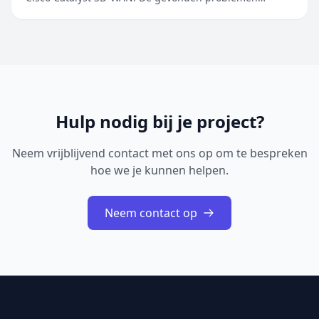
betreffen onder andere onjuiste inputvalidatie, onjuiste
toegangscontrole, onjuiste linkresolutie voorafgaand
aan bestandsaccess en het opslaan van gevoelige
informatie in cleartext. Door deze kwetsbaarhede...
Hulp nodig bij je project?
Neem vrijblijvend contact met ons op om te bespreken
hoe we je kunnen helpen.
Neem contact op