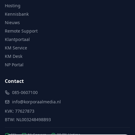
Hosting
Kennisbank
Nieuws
Remote Support
Klantportaal
KM Service
KM Desk
NP Portal
Contact
085-0607100
info@korporaalmedia.nl
KVK: 77627873
BTW: NL003248498B93
SSL
NL Servers
99.9% Uptime