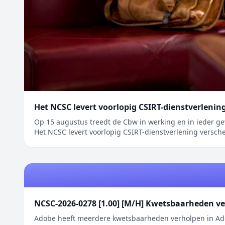
Het NCSC levert voorlopig CSIRT-dienstverlenin
Op 15 augustus treedt de Cbw in werking en in ieder geval
Het NCSC levert voorlopig CSIRT-dienstverlening versche
NCSC-2026-0278 [1.00] [M/H] Kwetsbaarheden v
Adobe heeft meerdere kwetsbaarheden verholpen in Ado