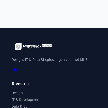
Design, IT & Data BI oplossingen voor het MKB.
Diensten
Design
IT & Development
Data & BI