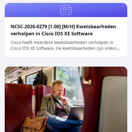
NCSC-2026-0279 [1.00] [M/H] Kwetsbaarheden
verholpen in Cisco IOS XE Software
Cisco heeft meerdere kwetsbaarheden verholpen in
Cisco IOS XE Software. De kwetsbaarheden zijn intern
ontdekt tijdens een uitgebreide beveiligingsreview van
Cisco IOS XE Software. De geïdentificeerde problemen
betreffen onder andere onjuiste toegangscontrole,
onjuiste restricties bij geheugenbuffero...