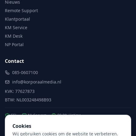
Nieuws
Remote Support
Klantportaal
KM Service
KM Desk
NP Portal
Contact
085-0607100
info@korporaalmedia.nl
KVK: 77627873
BTW: NL003248498B93
SSL
NL Servers
99.9% Uptime
Cookies
Wij gebruiken cookies om de website te verbeteren.