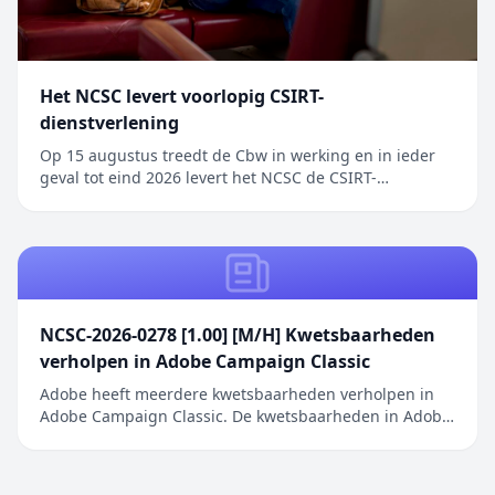
Het NCSC levert voorlopig CSIRT-
dienstverlening
Op 15 augustus treedt de Cbw in werking en in ieder
geval tot eind 2026 levert het NCSC de CSIRT-
dienstverlening aan gemeenten en
gemeenschappelijke regelingen. Het bericht Het NCSC
levert voorlopig CSIRT-dienstverlening verscheen eerst
op Digitale Overheid.
NCSC-2026-0278 [1.00] [M/H] Kwetsbaarheden
verholpen in Adobe Campaign Classic
Adobe heeft meerdere kwetsbaarheden verholpen in
Adobe Campaign Classic. De kwetsbaarheden in Adobe
Campaign Classic omvatten een Server-Side Request
Forgery (SSRF) die privilege-escalatie mogelijk maakt
zonder gebruikersinteractie, een onjuiste neutralisatie