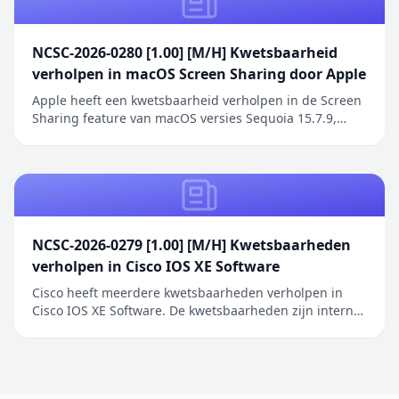
NCSC-2026-0280 [1.00] [M/H] Kwetsbaarheid
verholpen in macOS Screen Sharing door Apple
Apple heeft een kwetsbaarheid verholpen in de Screen
Sharing feature van macOS versies Sequoia 15.7.9,
Sonoma 14.8.9 en Tahoe 26.6.1. De kwetsbaarheid
betreft een authenticatieprobleem in de Screen
Sharing functionaliteit waarbij netwerkaanvallers
toegang kunnen verkrijgen zonder geldige
inloggegeve...
NCSC-2026-0279 [1.00] [M/H] Kwetsbaarheden
verholpen in Cisco IOS XE Software
Cisco heeft meerdere kwetsbaarheden verholpen in
Cisco IOS XE Software. De kwetsbaarheden zijn intern
ontdekt tijdens een uitgebreide beveiligingsreview van
Cisco IOS XE Software. De geïdentificeerde problemen
betreffen onder andere onjuiste toegangscontrole,
onjuiste restricties bij geheugenbuffero...