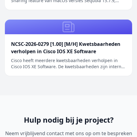
Sharing feature van macOS versies Sequoia 15.7.9,
Sonoma 14.8.9 en Tahoe 26.6.1. De kwetsbaarheid
betreft een authenticatieprobleem in de Screen
Sharing functionaliteit waarbij netwerkaanvallers
toegang kunnen verkrijgen zonder geldige
inloggegeve...
NCSC-2026-0279 [1.00] [M/H] Kwetsbaarheden
verholpen in Cisco IOS XE Software
Cisco heeft meerdere kwetsbaarheden verholpen in
Cisco IOS XE Software. De kwetsbaarheden zijn intern
ontdekt tijdens een uitgebreide beveiligingsreview van
Cisco IOS XE Software. De geïdentificeerde problemen
betreffen onder andere onjuiste toegangscontrole,
onjuiste restricties bij geheugenbuffero...
Hulp nodig bij je project?
Neem vrijblijvend contact met ons op om te bespreken