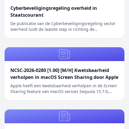
Cyberbeveiligingsregeling overheid in
Staatscourant
De publicatie van de Cyberbeveiligingsregeling sector
overheid luidt de laatste stap in richting de
inwerkingtreding van de Cyberbeveiligingswet (Cbw).
Het bericht Cyberbeveiligingsregeling overheid in
Staatscourant verscheen eerst op Digitale Overheid.
NCSC-2026-0280 [1.00] [M/H] Kwetsbaarheid
verholpen in macOS Screen Sharing door Apple
Apple heeft een kwetsbaarheid verholpen in de Screen
Sharing feature van macOS versies Sequoia 15.7.9,
Sonoma 14.8.9 en Tahoe 26.6.1. De kwetsbaarheid
betreft een authenticatieprobleem in de Screen
Sharing functionaliteit waarbij netwerkaanvallers
toegang kunnen verkrijgen zonder geldige
inloggegeve...