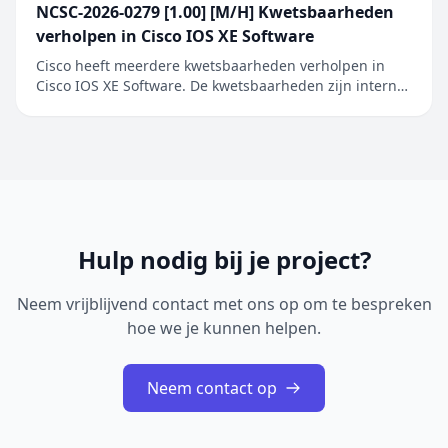
NCSC-2026-0279 [1.00] [M/H] Kwetsbaarheden
verholpen in Cisco IOS XE Software
Cisco heeft meerdere kwetsbaarheden verholpen in
Cisco IOS XE Software. De kwetsbaarheden zijn intern
ontdekt tijdens een uitgebreide beveiligingsreview van
Cisco IOS XE Software. De geïdentificeerde problemen
betreffen onder andere onjuiste toegangscontrole,
onjuiste restricties bij geheugenbuffero...
Hulp nodig bij je project?
Neem vrijblijvend contact met ons op om te bespreken
hoe we je kunnen helpen.
Neem contact op