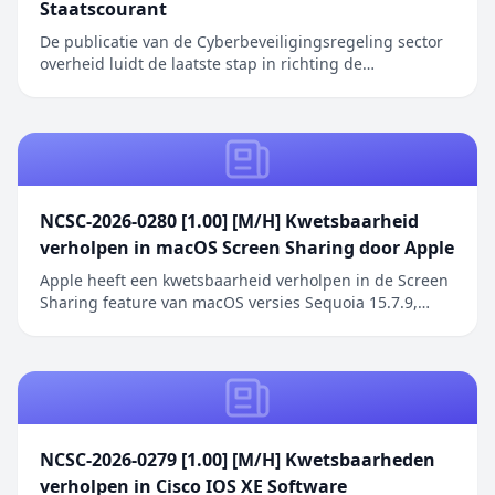
Staatscourant
De publicatie van de Cyberbeveiligingsregeling sector
overheid luidt de laatste stap in richting de
inwerkingtreding van de Cyberbeveiligingswet (Cbw).
Het bericht Cyberbeveiligingsregeling overheid in
Staatscourant verscheen eerst op Digitale Overheid.
NCSC-2026-0280 [1.00] [M/H] Kwetsbaarheid
verholpen in macOS Screen Sharing door Apple
Apple heeft een kwetsbaarheid verholpen in de Screen
Sharing feature van macOS versies Sequoia 15.7.9,
Sonoma 14.8.9 en Tahoe 26.6.1. De kwetsbaarheid
betreft een authenticatieprobleem in de Screen
Sharing functionaliteit waarbij netwerkaanvallers
toegang kunnen verkrijgen zonder geldige
inloggegeve...
NCSC-2026-0279 [1.00] [M/H] Kwetsbaarheden
verholpen in Cisco IOS XE Software