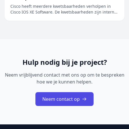
Cisco heeft meerdere kwetsbaarheden verholpen in
Cisco IOS XE Software. De kwetsbaarheden zijn intern
ontdekt tijdens een uitgebreide beveiligingsreview van
Cisco IOS XE Software. De geïdentificeerde problemen
betreffen onder andere onjuiste toegangscontrole,
onjuiste restricties bij geheugenbuffero...
Hulp nodig bij je project?
Neem vrijblijvend contact met ons op om te bespreken
hoe we je kunnen helpen.
Neem contact op