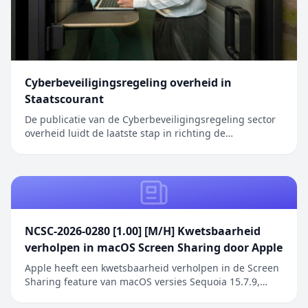
Cyberbeveiligingsregeling overheid in
Staatscourant
De publicatie van de Cyberbeveiligingsregeling sector
overheid luidt de laatste stap in richting de
inwerkingtreding van de Cyberbeveiligingswet (Cbw).
Het bericht Cyberbeveiligingsregeling overheid in
Staatscourant verscheen eerst op Digitale Overheid.
NCSC-2026-0280 [1.00] [M/H] Kwetsbaarheid
verholpen in macOS Screen Sharing door Apple
Apple heeft een kwetsbaarheid verholpen in de Screen
Sharing feature van macOS versies Sequoia 15.7.9,
Sonoma 14.8.9 en Tahoe 26.6.1. De kwetsbaarheid