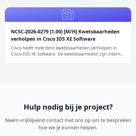
betreft een authenticatieprobleem in de Screen
Sharing functionaliteit waarbij netwerkaanvallers
toegang kunnen verkrijgen zonder geldige
inloggegeve...
NCSC-2026-0279 [1.00] [M/H] Kwetsbaarheden
verholpen in Cisco IOS XE Software
Cisco heeft meerdere kwetsbaarheden verholpen in
Cisco IOS XE Software. De kwetsbaarheden zijn intern
ontdekt tijdens een uitgebreide beveiligingsreview van
Cisco IOS XE Software. De geïdentificeerde problemen
betreffen onder andere onjuiste toegangscontrole,
onjuiste restricties bij geheugenbuffero...
Hulp nodig bij je project?
Neem vrijblijvend contact met ons op om te bespreken
hoe we je kunnen helpen.