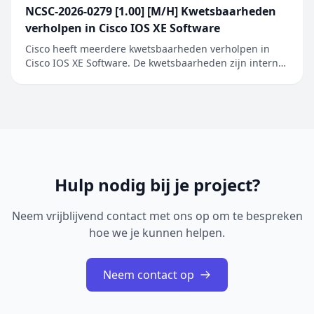
NCSC-2026-0279 [1.00] [M/H] Kwetsbaarheden
verholpen in Cisco IOS XE Software
Cisco heeft meerdere kwetsbaarheden verholpen in
Cisco IOS XE Software. De kwetsbaarheden zijn intern
ontdekt tijdens een uitgebreide beveiligingsreview van
Cisco IOS XE Software. De geïdentificeerde problemen
betreffen onder andere onjuiste toegangscontrole,
onjuiste restricties bij geheugenbuffero...
Hulp nodig bij je project?
Neem vrijblijvend contact met ons op om te bespreken
hoe we je kunnen helpen.
Neem contact op