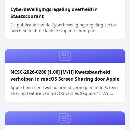
Cyberbeveiligingsregeling overheid in
Staatscourant
De publicatie van de Cyberbeveiligingsregeling sector
overheid luidt de laatste stap in richting de
inwerkingtreding van de Cyberbeveiligingswet (Cbw).
Het bericht Cyberbeveiligingsregeling overheid in
Staatscourant verscheen eerst op Digitale Overheid.
NCSC-2026-0280 [1.00] [M/H] Kwetsbaarheid
verholpen in macOS Screen Sharing door Apple
Apple heeft een kwetsbaarheid verholpen in de Screen
Sharing feature van macOS versies Sequoia 15.7.9,
Sonoma 14.8.9 en Tahoe 26.6.1. De kwetsbaarheid
betreft een authenticatieprobleem in de Screen
Sharing functionaliteit waarbij netwerkaanvallers
toegang kunnen verkrijgen zonder geldige
inloggegeve...