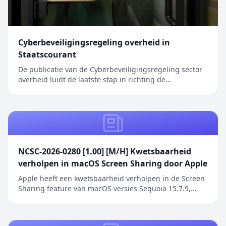
Cyberbeveiligingsregeling overheid in
Staatscourant
De publicatie van de Cyberbeveiligingsregeling sector
overheid luidt de laatste stap in richting de
inwerkingtreding van de Cyberbeveiligingswet (Cbw).
Het bericht Cyberbeveiligingsregeling overheid in
Staatscourant verscheen eerst op Digitale Overheid.
NCSC-2026-0280 [1.00] [M/H] Kwetsbaarheid
verholpen in macOS Screen Sharing door Apple
Apple heeft een kwetsbaarheid verholpen in de Screen
Sharing feature van macOS versies Sequoia 15.7.9,
Sonoma 14.8.9 en Tahoe 26.6.1. De kwetsbaarheid
betreft een authenticatieprobleem in de Screen
Sharing functionaliteit waarbij netwerkaanvallers