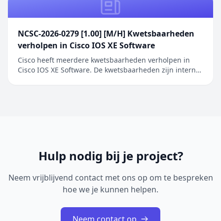
toegang kunnen verkrijgen zonder geldige
inloggegeve...
NCSC-2026-0279 [1.00] [M/H] Kwetsbaarheden
verholpen in Cisco IOS XE Software
Cisco heeft meerdere kwetsbaarheden verholpen in
Cisco IOS XE Software. De kwetsbaarheden zijn intern
ontdekt tijdens een uitgebreide beveiligingsreview van
Cisco IOS XE Software. De geïdentificeerde problemen
betreffen onder andere onjuiste toegangscontrole,
onjuiste restricties bij geheugenbuffero...
Hulp nodig bij je project?
Neem vrijblijvend contact met ons op om te bespreken
hoe we je kunnen helpen.
Neem contact op