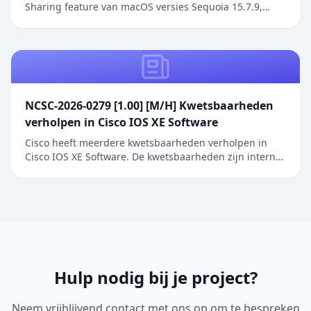
Sharing feature van macOS versies Sequoia 15.7.9,
Sonoma 14.8.9 en Tahoe 26.6.1. De kwetsbaarheid
betreft een authenticatieprobleem in de Screen
Sharing functionaliteit waarbij netwerkaanvallers
toegang kunnen verkrijgen zonder geldige
inloggegeve...
NCSC-2026-0279 [1.00] [M/H] Kwetsbaarheden
verholpen in Cisco IOS XE Software
Cisco heeft meerdere kwetsbaarheden verholpen in
Cisco IOS XE Software. De kwetsbaarheden zijn intern
ontdekt tijdens een uitgebreide beveiligingsreview van
Cisco IOS XE Software. De geïdentificeerde problemen
betreffen onder andere onjuiste toegangscontrole,
onjuiste restricties bij geheugenbuffero...
Hulp nodig bij je project?
Neem vrijblijvend contact met ons op om te bespreken