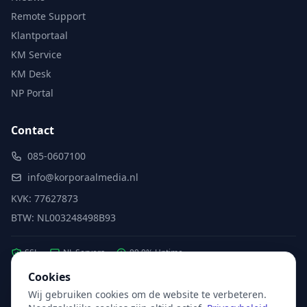
Remote Support
Klantportaal
KM Service
KM Desk
NP Portal
Contact
085-0607100
info@korporaalmedia.nl
KVK: 77627873
BTW: NL003248498B93
SSL
NL Servers
99.9% Uptime
Cookies
Wij gebruiken cookies om de website te verbeteren.
Partner van:
Microsoft
·
X2com
·
Hikvision