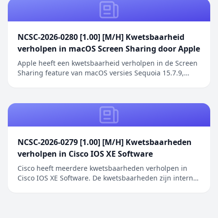
NCSC-2026-0280 [1.00] [M/H] Kwetsbaarheid
verholpen in macOS Screen Sharing door Apple
Apple heeft een kwetsbaarheid verholpen in de Screen
Sharing feature van macOS versies Sequoia 15.7.9,
Sonoma 14.8.9 en Tahoe 26.6.1. De kwetsbaarheid
betreft een authenticatieprobleem in de Screen
Sharing functionaliteit waarbij netwerkaanvallers
toegang kunnen verkrijgen zonder geldige
inloggegeve...
NCSC-2026-0279 [1.00] [M/H] Kwetsbaarheden
verholpen in Cisco IOS XE Software
Cisco heeft meerdere kwetsbaarheden verholpen in
Cisco IOS XE Software. De kwetsbaarheden zijn intern
ontdekt tijdens een uitgebreide beveiligingsreview van
Cisco IOS XE Software. De geïdentificeerde problemen
betreffen onder andere onjuiste toegangscontrole,
onjuiste restricties bij geheugenbuffero...