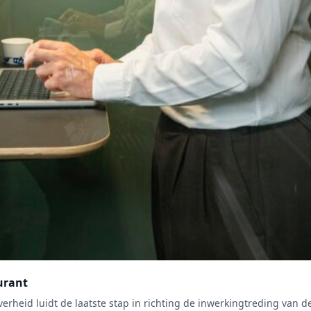
urant
erheid luidt de laatste stap in richting de inwerkingtreding van d