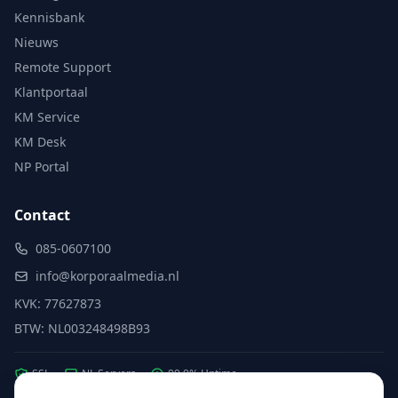
Kennisbank
Nieuws
Remote Support
Klantportaal
KM Service
KM Desk
NP Portal
Contact
085-0607100
info@korporaalmedia.nl
KVK: 77627873
BTW: NL003248498B93
SSL
NL Servers
99.9% Uptime