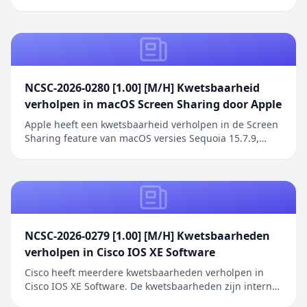
inwerkingtreding van de Cyberbeveiligingswet (Cbw).
Het bericht Cyberbeveiligingsregeling overheid in
Staatscourant verscheen eerst op Digitale Overheid.
NCSC-2026-0280 [1.00] [M/H] Kwetsbaarheid
verholpen in macOS Screen Sharing door Apple
Apple heeft een kwetsbaarheid verholpen in de Screen
Sharing feature van macOS versies Sequoia 15.7.9,
Sonoma 14.8.9 en Tahoe 26.6.1. De kwetsbaarheid
betreft een authenticatieprobleem in de Screen
Sharing functionaliteit waarbij netwerkaanvallers
toegang kunnen verkrijgen zonder geldige
inloggegeve...
NCSC-2026-0279 [1.00] [M/H] Kwetsbaarheden
verholpen in Cisco IOS XE Software
Cisco heeft meerdere kwetsbaarheden verholpen in
Cisco IOS XE Software. De kwetsbaarheden zijn intern
ontdekt tijdens een uitgebreide beveiligingsreview van