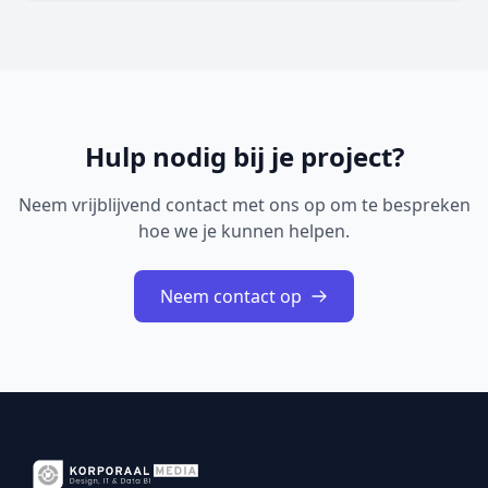
Cisco IOS XE Software. De geïdentificeerde problemen
betreffen onder andere onjuiste toegangscontrole,
onjuiste restricties bij geheugenbuffero...
Hulp nodig bij je project?
Neem vrijblijvend contact met ons op om te bespreken
hoe we je kunnen helpen.
Neem contact op