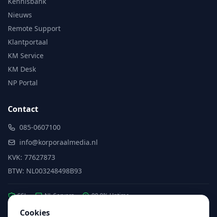
Kennisbank
Nieuws
Remote Support
Klantportaal
KM Service
KM Desk
NP Portal
Contact
085-0607100
info@korporaalmedia.nl
KVK: 77627873
BTW: NL003248498B93
SSL
NL Servers
99.9% Uptime
Cookies