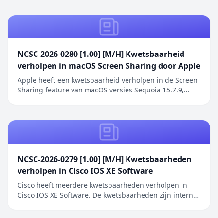
Het bericht Cyberbeveiligingsregeling overheid in
Staatscourant verscheen eerst op Digitale Overheid.
NCSC-2026-0280 [1.00] [M/H] Kwetsbaarheid
verholpen in macOS Screen Sharing door Apple
Apple heeft een kwetsbaarheid verholpen in de Screen
Sharing feature van macOS versies Sequoia 15.7.9,
Sonoma 14.8.9 en Tahoe 26.6.1. De kwetsbaarheid
betreft een authenticatieprobleem in de Screen
Sharing functionaliteit waarbij netwerkaanvallers
toegang kunnen verkrijgen zonder geldige
inloggegeve...
NCSC-2026-0279 [1.00] [M/H] Kwetsbaarheden
verholpen in Cisco IOS XE Software
Cisco heeft meerdere kwetsbaarheden verholpen in
Cisco IOS XE Software. De kwetsbaarheden zijn intern
ontdekt tijdens een uitgebreide beveiligingsreview van
Cisco IOS XE Software. De geïdentificeerde problemen