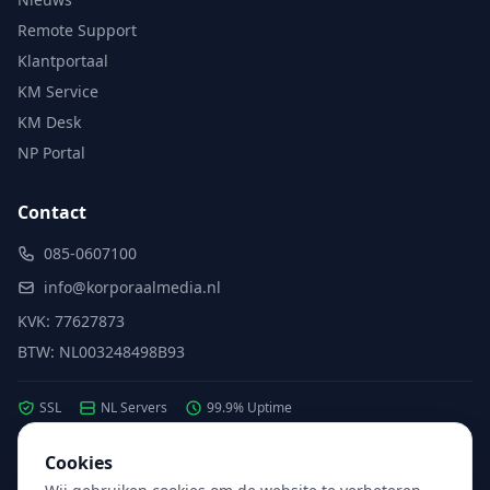
Remote Support
Klantportaal
KM Service
KM Desk
NP Portal
Contact
085-0607100
info@korporaalmedia.nl
KVK: 77627873
BTW: NL003248498B93
SSL
NL Servers
99.9% Uptime
Cookies
Partner van:
Microsoft
·
X2com
·
Hikvision