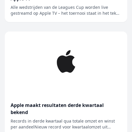
Alle wedstrijden van de Leagues Cup worden live
gestreamd op Apple TV – het toernooi staat in het teken
van de rivaliteit tussen Major League Soccer en Liga
MX, en wordt nu voor het eerst in Mexico gehouden
Alle 62 wedstrijden van de Leagues Cup worden live
gestreamd op Apple TV, de enige....
Apple maakt resultaten derde kwartaal
bekend
Records in derde kwartaal qua totale omzet en winst
per aandeelNieuw record voor kwartaalomzet uit