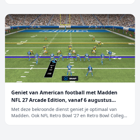
iPhone, Mac en diensten CUPERTINO, CALIFORNIË
Apple heeft vandaag de resultaten bekendgemaakt
voor het derde kwartaal van het boekjaar 2026, dat
werd afgesloten op 27 juni 2026. De kwart...
Geniet van American football met Madden
NFL 27 Arcade Edition, vanaf 6 augustus
beschikbaar op Apple Arcade
Met deze bekroonde dienst geniet je optimaal van
Madden. Ook NFL Retro Bowl ’27 en Retro Bowl College+
worden toegevoegd aan het ongeëvenaarde aanbod
van populaire sportgames Maak je klaar en ga ervoor.
EA SPORTS Madden NFL 27 Arcade Edition is vanaf